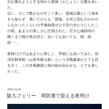
日が暮れようとする頃から霞城（かじょう）公園を歩い
た。
広い。そして数がものすごく多い。霞城公園という地名
すら知らず、着いてからも「霞城」を何と読むのかわか
らなかったくらいの予備知識ゼロで目の当たりにしたこ
の桜。あまりの美しさに圧倒された。広大な城跡内の
隅々まで桜が咲き誇り、歩いても歩いても、桜、桜、
桜･･･。
夜桜だけではあまりに惜しく、早朝にも歩いてみた。旧
済生館本館（山形市郷土館）という洋風建築がとても目
を引く。この洋風建築と桜の組み合わせも、とても美し
かった。
投
2025-01-26
稿
阪九フェリー 周防灘で迎える夜明け
日: