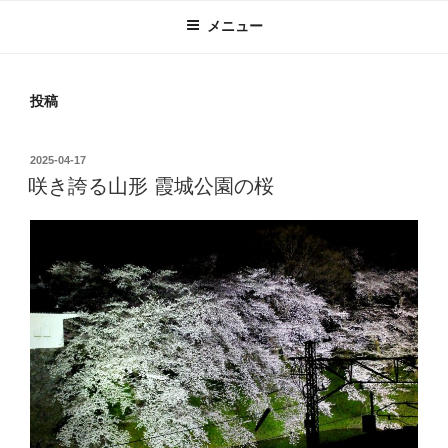
メニュー
投稿
投
2025-04-17
稿
咲き誇る山形 霞城公園の桜
日: