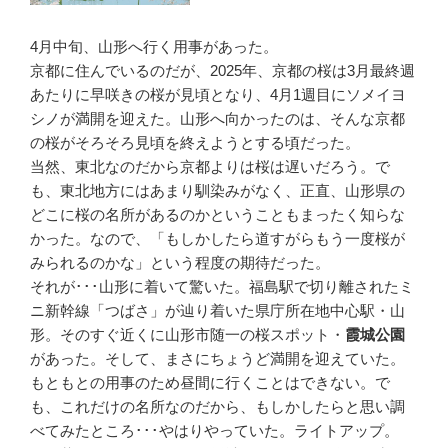
4月中旬、山形へ行く用事があった。
京都に住んでいるのだが、2025年、京都の桜は3月最終週
あたりに早咲きの桜が見頃となり、4月1週目にソメイヨ
シノが満開を迎えた。山形へ向かったのは、そんな京都
の桜がそろそろ見頃を終えようとする頃だった。
当然、東北なのだから京都よりは桜は遅いだろう。で
も、東北地方にはあまり馴染みがなく、正直、山形県の
どこに桜の名所があるのかということもまったく知らな
かった。なので、「もしかしたら道すがらもう一度桜が
みられるのかな」という程度の期待だった。
それが･･･山形に着いて驚いた。福島駅で切り離されたミ
ニ新幹線「つばさ」が辿り着いた県庁所在地中心駅・山
形。そのすぐ近くに山形市随一の桜スポット・
霞城公園
があった。そして、まさにちょうど満開を迎えていた。
もともとの用事のため昼間に行くことはできない。で
も、これだけの名所なのだから、もしかしたらと思い調
べてみたところ･･･やはりやっていた。ライトアップ。